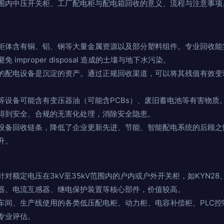
围内中压开关柜、工厂配电柜与配电箱回收的意义、流程与注意事项
柜体含有铜、铝、钢等大量金属资源以及部分塑料组件。专业回收能
improper disposal 造成的土壤与地下水污染。
的配电设备是沉淀的资产。通过正规回收渠道，可以将其残值有效变
等设备可能含有变压器油（可能含PCBs）、废旧蓄电池等有害物质
得到安全、合规的无害化处理，消除安全隐患。
设备回收链条，降低了企业更新先进、节能、智能配电系统的后顾之
升。
针对额定电压在3kV至35kV范围内的户内或户外开关柜，如KYN28
器、电流互感器、继电保护装置等核心部件，价值较高。
车间、生产线使用的各类低压配电柜、动力柜、电容补偿柜、PLC控
专业评估。